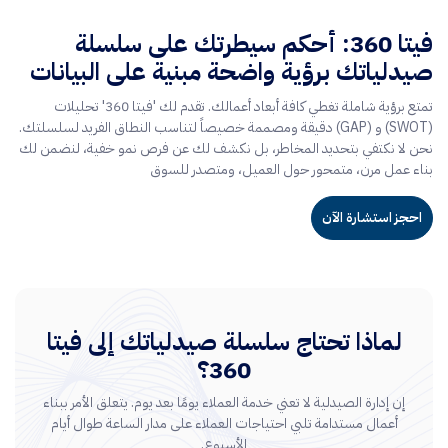
فيتا 360: أحكم سيطرتك على سلسلة
صيدلياتك برؤية واضحة مبنية على البيانات
تمتع برؤية شاملة تغطي كافة أبعاد أعمالك. تقدم لك 'فيتا 360' تحليلات
(SWOT) و (GAP) دقيقة ومصممة خصيصاً لتناسب النطاق الفريد لسلسلتك.
نحن لا نكتفي بتحديد المخاطر، بل نكشف لك عن فرص نمو خفية، لنضمن لك
بناء عمل مرن، متمحور حول العميل، ومتصدر للسوق
احجز استشارة الآن
لماذا تحتاج سلسلة صيدلياتك إلى فيتا
360؟
إن إدارة الصيدلية لا تعني خدمة العملاء يومًا بعد يوم. يتعلق الأمر ببناء
أعمال مستدامة تلبي احتياجات العملاء على مدار الساعة طوال أيام
الأسبوع.