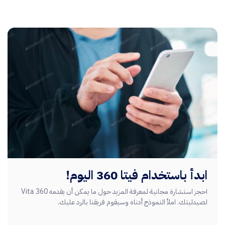
ابدأ باستخدام فيتا 360 اليوم!
احجز استشارة مجانية لمعرفة المزيد حول ما يمكن أن يقدمه Vita 360
لصيدليتك. املأ النموذج أدناه وسيقوم فريقنا بالرد عليك.